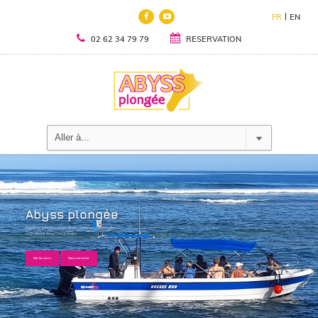
FR
EN
02 62 34 79 79
RESERVATION
Abyss plongée
Baptême, initiation, exploration, formation à la plongée
sous-marine dans l'Océan Indien
Voir les cours
Nous contacter