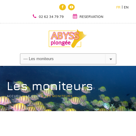
FR
EN
02 62 34 79 79
RESERVATION
Les moniteurs
ACCUEIL
>
LE CLUB
>
LES MONITEURS