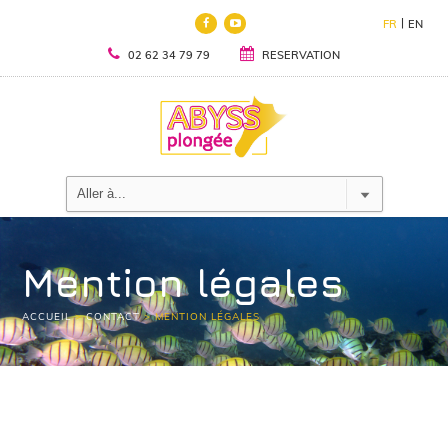
FR
EN
02 62 34 79 79
RESERVATION
Mention légales
ACCUEIL
>
CONTACT
>
MENTION LÉGALES