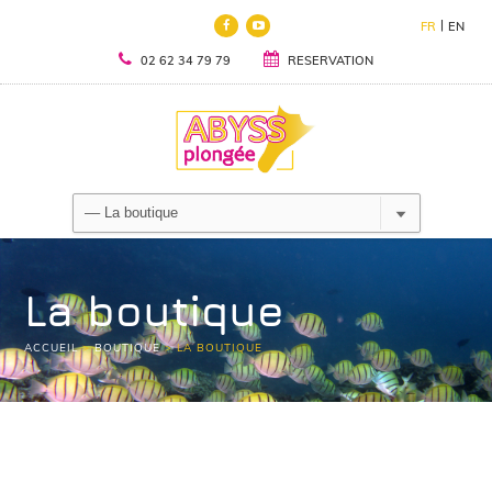
FR
EN
02 62 34 79 79
RESERVATION
La boutique
ACCUEIL
>
BOUTIQUE
>
LA BOUTIQUE